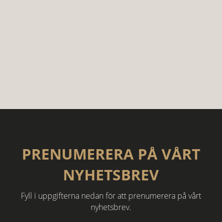
PRENUMERERA PÅ VÅRT
NYHETSBREV
Fyll i uppgifterna nedan för att prenumerera på vårt
nyhetsbrev.