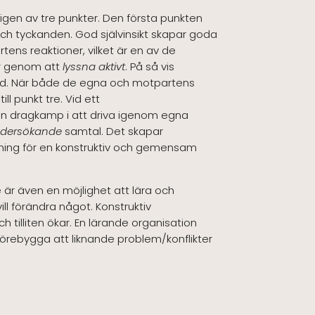
igen av tre punkter. Den första punkten
ch tyckanden. God självinsikt skapar goda
rtens reaktioner, vilket är en av de
är genom att
lyssna aktivt
. På så vis
tådd. När både de egna och motpartens
ll punkt tre. Vid ett
 en dragkamp i att driva igenom egna
dersökande
samtal. Det skapar
ättning för en konstruktiv och gemensam
e är även en möjlighet att lära och
ll förändra något. Konstruktiv
 tilliten ökar. En lärande organisation
örebygga att liknande problem/konflikter