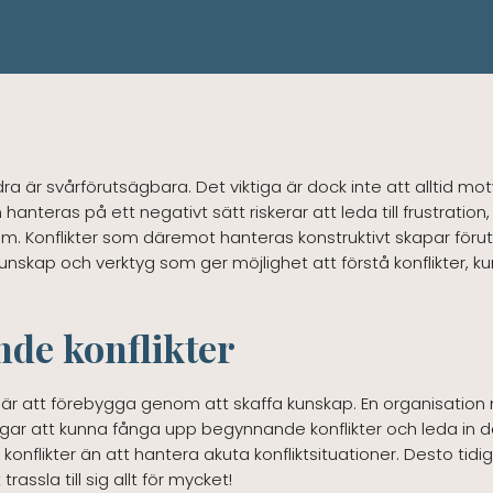
a är svårförutsägbara. Det viktiga är dock inte att alltid motv
hanteras på ett negativt sätt riskerar att leda till frustration,
em. Konflikter som däremot hanteras konstruktivt skapar förutsä
unskap och verktyg som ger möjlighet att förstå konflikter, k
de konflikter
g är att förebygga genom att skaffa kunskap. En organisatio
ar att kunna fånga upp begynnande konflikter och leda in de 
onflikter än att hantera akuta konfliktsituationer. Desto tid
rassla till sig allt för mycket!