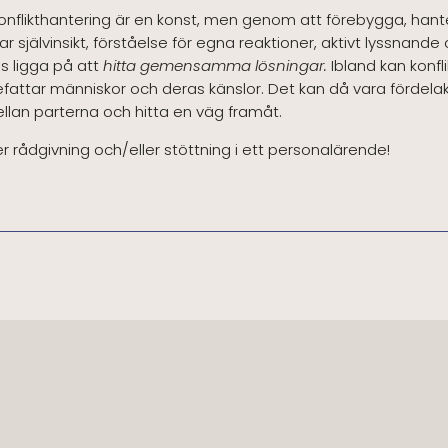
onflikthantering är en konst, men genom att förebygga, ha
ar självinsikt, förståelse för egna reaktioner, aktivt lyssnande
s ligga på att
hitta gemensamma lösningar.
Ibland kan konfli
nefattar människor och deras känslor. Det kan då vara fördela
llan parterna och hitta en väg framåt.
rådgivning och/eller stöttning i ett personalärende!