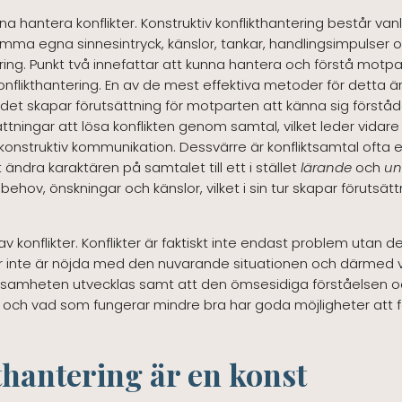
hantera konflikter. Konstruktiv konflikthantering består vanl
mma egna sinnesintryck, känslor, tankar, handlingsimpulser o
ering. Punkt två innefattar att kunna hantera och förstå motpa
onflikthantering. En av de mest effektiva metoder för detta 
om det skapar förutsättning för motparten att känna sig förs
tningar att lösa konflikten genom samtal, vilket leder vidare ti
konstruktiv kommunikation. Dessvärre är konfliktsamtal ofta
ändra karaktären på samtalet till ett i stället
lärande
och
un
behov, önskningar och känslor, vilket i sin tur skapar föruts
 konflikter. Konflikter är faktiskt inte endast problem utan d
kor inte är nöjda med den nuvarande situationen och därmed vi
verksamheten utvecklas samt att den ömsesidiga förståelsen och
 och vad som fungerar mindre bra har goda möjligheter att f
thantering är en konst