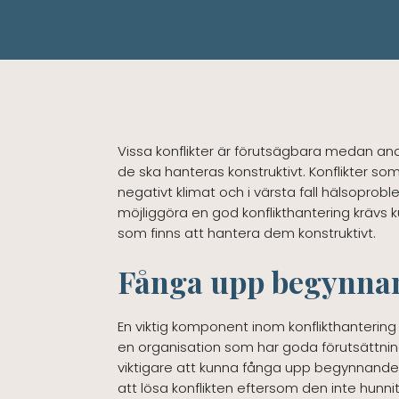
Vissa konflikter är förutsägbara medan andr
de ska hanteras konstruktivt. Konflikter som 
negativt klimat och i värsta fall hälsoprobl
möjliggöra en god konflikthantering krävs k
som finns att hantera dem konstruktivt.
Fånga upp begynnan
En viktig komponent inom konflikthanterin
en organisation som har goda förutsättning
viktigare att kunna fånga upp begynnande k
att lösa konflikten eftersom den inte hunnit t