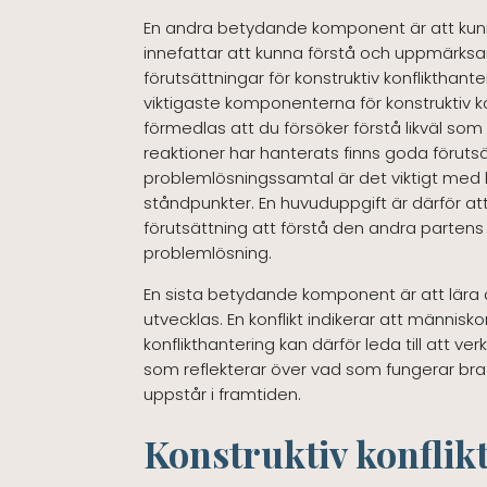
En andra betydande komponent är att kunna 
innefattar att kunna förstå och uppmärksa
förutsättningar för konstruktiv konflikthant
viktigaste komponenterna för konstruktiv k
förmedlas att du försöker förstå likväl s
reaktioner har hanterats finns goda förutsät
problemlösningssamtal är det viktigt med 
ståndpunkter. En huvuduppgift är därför att 
förutsättning att förstå den andra partens 
problemlösning.
En sista betydande komponent är att lära av
utvecklas. En konflikt indikerar att männis
konflikthantering kan därför leda till att 
som reflekterar över vad som fungerar bra
uppstår i framtiden.
Konstruktiv konflik