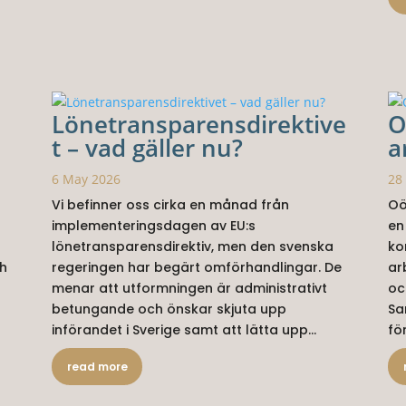
Lönetransparensdirektive
O
t – vad gäller nu?
a
6 May 2026
28
Vi befinner oss cirka en månad från
Oö
implementeringsdagen av EU:s
en
lönetransparensdirektiv, men den svenska
ko
ch
regeringen har begärt omförhandlingar. De
ar
menar att utformningen är administrativt
oc
betungande och önskar skjuta upp
Sa
införandet i Sverige samt att lätta upp...
fö
read more