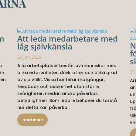
ARNA
om
Att leda medarbetare med
N
låg självkänsla
f
29 Jun 2026
s
a
Alla arbetsplatser består av människor med
25
rn
olika erfarenheter, drivkrafter och olika grad
men
av självtillit. Vissa hanterar motgångar,
Ar
feedback och osäkerhet utan större
an
svårigheter, medan andra påverkas
un
betydligt mer. Som ledare behöver du förstå
up
hur detta kan påverka...
tr
ti
read more
vik