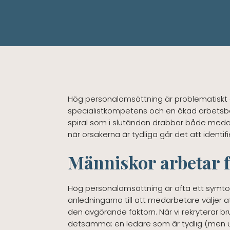
Hög personalomsättning är problematiskt av
specialistkompetens och en ökad arbetsbe
spiral som i slutändan drabbar både medar
när orsakerna är tydliga går det att identi
Människor arbetar f
Hög personalomsättning är ofta ett symtom
anledningarna till att medarbetare väljer a
den avgörande faktorn. När vi rekryterar br
detsamma: en ledare som är tydlig (men ut