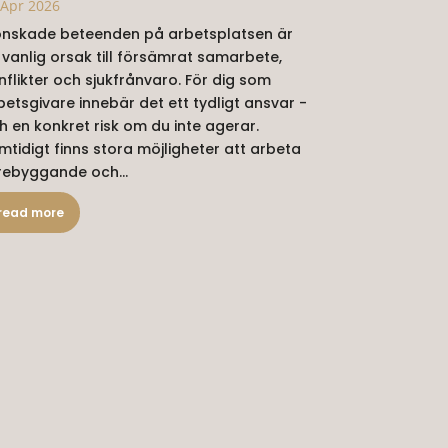
 Apr 2026
nskade beteenden på arbetsplatsen är
 vanlig orsak till försämrat samarbete,
nflikter och sjukfrånvaro. För dig som
betsgivare innebär det ett tydligt ansvar -
h en konkret risk om du inte agerar.
mtidigt finns stora möjligheter att arbeta
rebyggande och...
read more