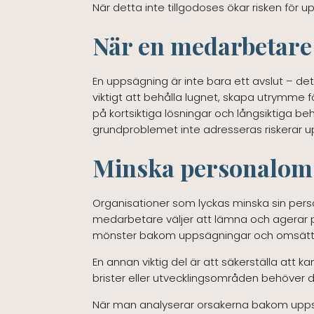
När detta inte tillgodoses ökar risken för 
När en medarbetare 
En uppsägning är inte bara ett avslut – det 
viktigt att behålla lugnet, skapa utrymme 
på kortsiktiga lösningar och långsiktiga b
grundproblemet inte adresseras riskerar u
Minska personaloms
Organisationer som lyckas minska sin per
medarbetare väljer att lämna och agerar 
mönster bakom uppsägningar och omsätta 
En annan viktig del är att säkerställa att k
brister eller utvecklingsområden behöver 
När man analyserar orsakerna bakom uppsägn