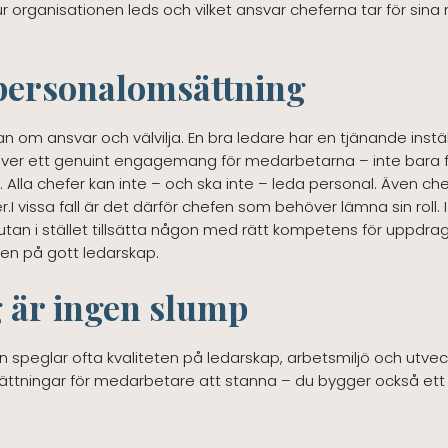
m hur organisationen leds och vilket ansvar cheferna tar för si
 personalomsättning
an om ansvar och välvilja. En bra ledare har en tjänande inst
räver ett genuint engagemang för medarbetarna – inte bara fö
. Alla chefer kan inte – och ska inte – leda personal. Även ch
 vissa fall är det därför chefen som behöver lämna sin roll. 
utan i stället tillsätta någon med rätt kompetens för uppdrage
ken på gott ledarskap.
 är ingen slump
 speglar ofta kvaliteten på ledarskap, arbetsmiljö och utvec
tningar för medarbetare att stanna – du bygger också ett fö