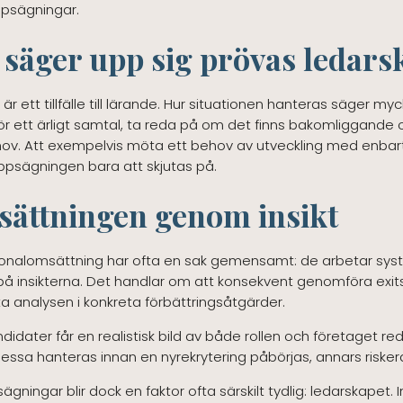
uppsägningar.
säger upp sig prövas ledars
är ett tillfälle till lärande. Hur situationen hanteras säger 
för ett ärligt samtal, ta reda på om det finns bakomliggande
ehov. Att exempelvis möta ett behov av utveckling med enbart
ppsägningen bara att skjutas på.
ättningen genom insikt
sonalomsättning har ofta en sak gemensamt: de arbetar syst
på insikterna. Det handlar om att konsekvent genomföra exi
analysen i konkreta förbättringsåtgärder.
andidater får en realistisk bild av både rollen och företaget 
dessa hanteras innan en nyrekrytering påbörjas, annars ris
ingar blir dock en faktor ofta särskilt tydlig: ledarskapet.