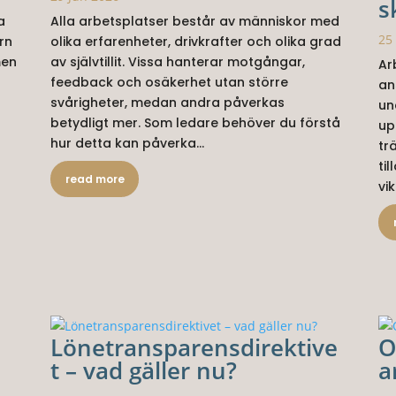
s
a
Alla arbetsplatser består av människor med
25
rn
olika erfarenheter, drivkrafter och olika grad
men
av självtillit. Vissa hanterar motgångar,
Ar
feedback och osäkerhet utan större
an
svårigheter, medan andra påverkas
un
betydligt mer. Som ledare behöver du förstå
up
hur detta kan påverka...
tr
ti
read more
vik
Lönetransparensdirektive
O
t – vad gäller nu?
a