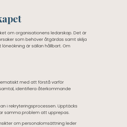
kapet
mycket om organisationens ledarskap. Det är
 orsaker som behöver åtgärdas samt skilja
 löneökning är sällan hållbart. Om
ematiskt med att förstå varför
tsamtal, identifiera återkommande
redan i rekryteringsprocessen. Upptäcks
kerar samma problem att upprepas.
 Insikter om personalomsättning leder