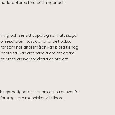
na medarbetares förutsättningar och
ällning och ser sitt uppdrag som att
skapa
r resultaten. Just därför är det också
efer som når affärsmålen kan bidra till hög
I andra fall kan det handla om att ägare
t.Att ta ansvar för detta är inte ett
klingsmöjligheter. Genom att ta ansvar för
retag som människor vill tillhöra,