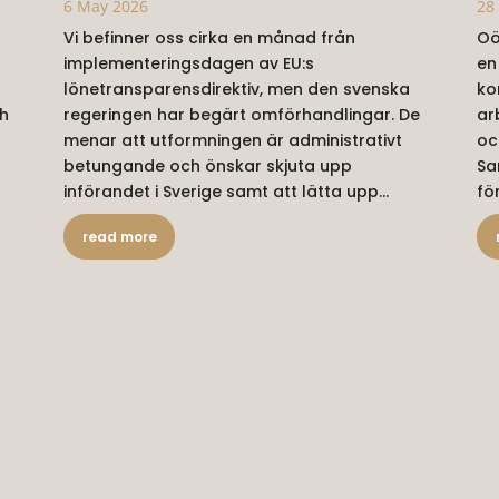
6 May 2026
28
Vi befinner oss cirka en månad från
Oö
implementeringsdagen av EU:s
en
lönetransparensdirektiv, men den svenska
ko
ch
regeringen har begärt omförhandlingar. De
ar
menar att utformningen är administrativt
oc
betungande och önskar skjuta upp
Sa
införandet i Sverige samt att lätta upp...
fö
read more