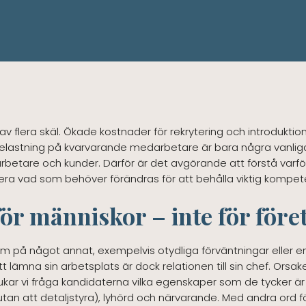
 flera skäl. Ökade kostnader för rekrytering och introduktion
lastning på kvarvarande medarbetare är bara några vanliga 
betare och kunder. Därför är det avgörande att förstå varfö
fiera vad som behöver förändras för att behålla viktig kompet
ör människor – inte för före
 på något annat, exempelvis otydliga förväntningar eller en 
tt lämna sin arbetsplats är dock relationen till sin chef. Orsa
ukar vi fråga kandidaterna vilka egenskaper som de tycker är v
an att detaljstyra), lyhörd och närvarande. Med andra ord f