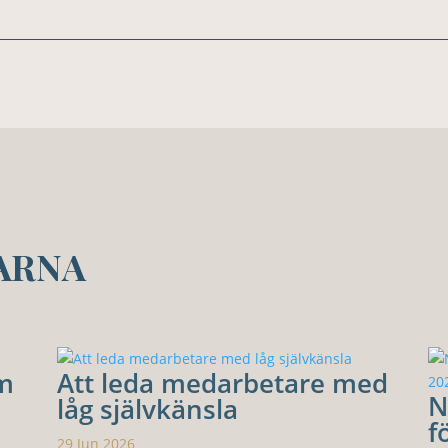
ARNA
om
Att leda medarbetare med
N
låg självkänsla
f
29 Jun 2026