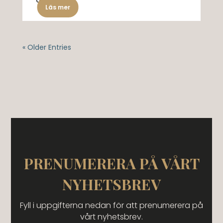
och...
Läs mer
« Older Entries
PRENUMERERA PÅ VÅRT
NYHETSBREV
Fyll i uppgifterna nedan för att prenumerera på
vårt nyhetsbrev.