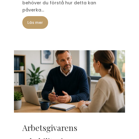
behöver du förstå hur detta kan
påverka...
Läs mer
Arbetsgivarens