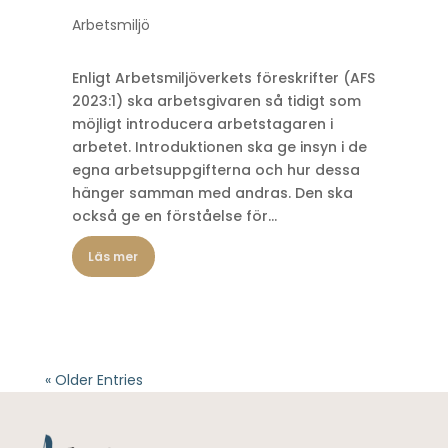
Arbetsmiljö
Enligt Arbetsmiljöverkets föreskrifter (AFS
2023:1) ska arbetsgivaren så tidigt som
möjligt introducera arbetstagaren i
arbetet. Introduktionen ska ge insyn i de
egna arbetsuppgifterna och hur dessa
hänger samman med andras. Den ska
också ge en förståelse för...
Läs mer
« Older Entries