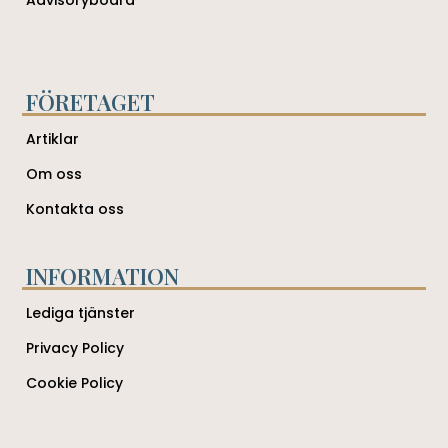
FÖRETAGET
Artiklar
Om oss
Kontakta oss
INFORMATION
Lediga tjänster
Privacy Policy
Cookie Policy