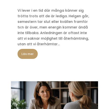
Vi lever i en tid där många känner sig
trötta trots att de är lediga. Helgen går,
semestern tar slut eller kvällen framför
tv:n är över, men energin kommer ändå
inte tillbaka. Anledningen är oftast inte
att vi saknar möjlighet till återhämtning,
utan att vi återhämtar...
Läs mer