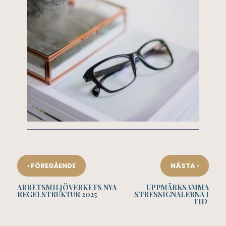
‹
›
FÖREGÅENDE
NÄSTA
ARBETSMILJÖVERKETS NYA
UPPMÄRKSAMMA
REGELSTRUKTUR 2025
STRESSIGNALERNA I
TID