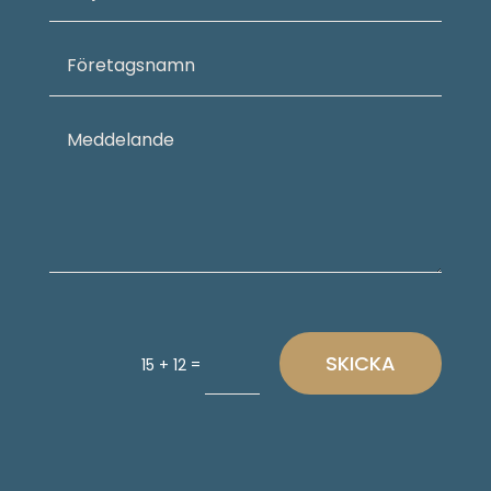
SKICKA
=
15 + 12