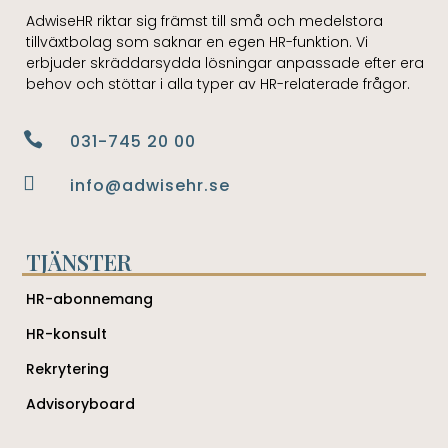
AdwiseHR riktar sig främst till små och medelstora
tillväxtbolag som saknar en egen HR-funktion. Vi
erbjuder skräddarsydda lösningar anpassade efter era
behov och stöttar i alla typer av HR-relaterade frågor.

031-745 20 00

info@adwisehr.se
TJÄNSTER
HR-abonnemang
HR-konsult
Rekrytering
Advisoryboard