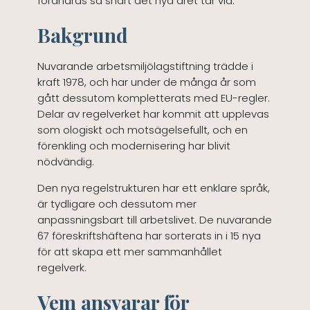
förändras så snart det nya året tar vid.
Bakgrund
Nuvarande arbetsmiljölagstiftning trädde i
kraft 1978, och har under de många år som
gått dessutom kompletterats med EU-regler.
Delar av regelverket har kommit att upplevas
som ologiskt och motsägelsefullt, och en
förenkling och modernisering har blivit
nödvändig.
Den nya regelstrukturen har ett enklare språk,
är tydligare och dessutom mer
anpassningsbart till arbetslivet. De nuvarande
67 föreskriftshäftena har sorterats in i 15 nya
för att skapa ett mer sammanhållet
regelverk.
Vem ansvarar för