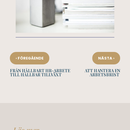
‹
›
FÖREGÅENDE
NÄSTA
FRÅN HÅLLBART HR-ARBETE
ATT HANTERA EN
TILL HÅLLBAR TILLVÄXT
ARBETSBRIST