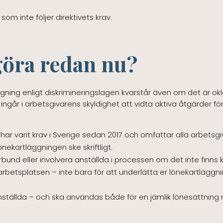
om inte följer direktivets krav.
göra redan nu?
äggning enligt diskrimineringslagen kvarstår även om det är okl
år i arbetsgivarens skyldighet att vidta aktiva åtgärder för
ar varit krav i Sverige sedan 2017 och omfattar alla arbetsgi
ekartläggningen ske skriftligt.
nd eller involvera anställda i processen om det inte finns ko
 arbetsplatsen – inte bara för att underlätta er lönekartläggn
a anställda – och ska användas både för en jämlik lönesättnin