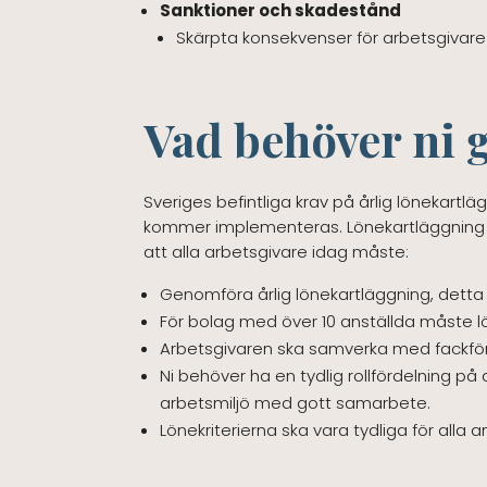
Sanktioner och skadestånd
Skärpta konsekvenser för arbetsgivare s
Vad behöver ni 
Sveriges befintliga krav på årlig lönekartl
kommer implementeras. Lönekartläggning ing
att alla arbetsgivare idag måste:
Genomföra årlig lönekartläggning, detta h
För bolag med över 10 anställda måste lön
Arbetsgivaren ska samverka med fackförbu
Ni behöver ha en tydlig rollfördelning på
arbetsmiljö med gott samarbete.
Lönekriterierna ska vara tydliga för all