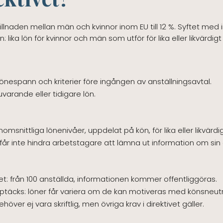
llnaden mellan män och kvinnor inom EU till 12 %. Syftet med 
: lika lön för kvinnor och män som utför för lika eller likvärdig
önespann och kriterier före ingången av anställningsavtal.
arande eller tidigare lön.
msnittliga lönenivåer, uppdelat på kön, för lika eller likvärdi
 får inte hindra arbetstagare att lämna ut information om sin
et: från 100 anställda, informationen kommer offentliggöras.
pptäcks: löner får variera om de kan motiveras med könsneut
ver ej vara skriftlig, men övriga krav i direktivet gäller.