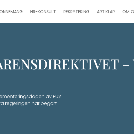
BONNEMANG
HR-KONSULT
REKRYTERING
ARTIKLAR
OM O
RENSDIREKTIVET – 
plementeringsdagen av EU:s
ka regeringen har begärt