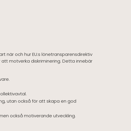
art när och hur EU:s lönetransparensdirektiv
 att motverka diskriminering. Detta innebär
vare.
llektivavtal.
ing, utan också för att skapa en god
g men också motiverande utveckling.