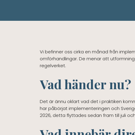
Vi befinner oss cirka en månad från imple
omförhandlingar. De menar att utformninge
regelverket.
Vad händer nu?
Det är ännu oklart vad det i praktiken komm
har påbörjat implementeringen och Sverige k
2026, detta flyttades sedan fram till juli oc
Vad innebär dir