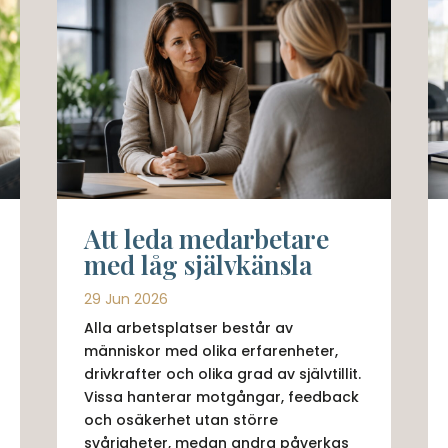
Att leda medarbetare
med låg självkänsla
29 Jun 2026
Alla arbetsplatser består av
människor med olika erfarenheter,
drivkrafter och olika grad av självtillit.
Vissa hanterar motgångar, feedback
och osäkerhet utan större
svårigheter, medan andra påverkas