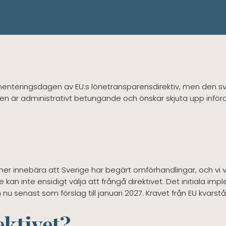
menteringsdagen av EU:s lönetransparensdirektiv, men den s
n är administrativt betungande och önskar skjuta upp införa
er innebära att Sverige har begärt omförhandlingar, och vi ve
an inte ensidigt välja att frångå direktivet. Det initiala imp
h nu senast som förslag till januari 2027. Kravet från EU kvarst
ektivet?