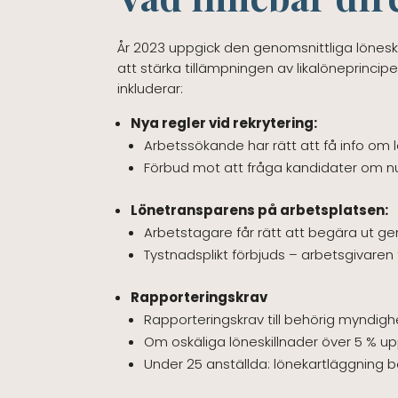
År 2023 uppgick den genomsnittliga löneski
att stärka tillämpningen av likalöneprincipen
inkluderar:
Nya regler vid rekrytering:
Arbetssökande har rätt att få info om l
Förbud mot att fråga kandidater om nuv
Lönetransparens på arbetsplatsen:
Arbetstagare får rätt att begära ut geno
Tystnadsplikt förbjuds – arbetsgivaren
Rapporteringskrav
Rapporteringskrav till behörig myndigh
Om oskäliga löneskillnader över 5 % u
Under 25 anställda: lönekartläggning behö