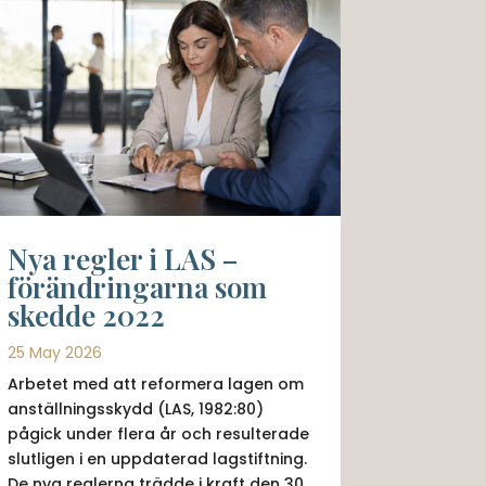
Nya regler i LAS –
förändringarna som
skedde 2022
25 May 2026
Arbetet med att reformera lagen om
anställningsskydd (LAS, 1982:80)
pågick under flera år och resulterade
slutligen i en uppdaterad lagstiftning.
De nya reglerna trädde i kraft den 30