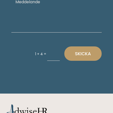
SKICKA
=
1 + 4