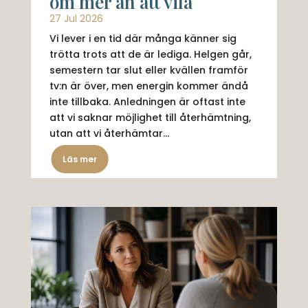
om mer än att vila
27 Jul 2026
Vi lever i en tid där många känner sig
trötta trots att de är lediga. Helgen går,
semestern tar slut eller kvällen framför
tv:n är över, men energin kommer ändå
inte tillbaka. Anledningen är oftast inte
att vi saknar möjlighet till återhämtning,
utan att vi återhämtar...
Läs mer