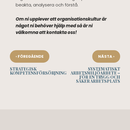
beakta, analysera och förstå.
Om ni upplever att organisationskultur är
något ni behöver hjälp med så är ni
välkomna att kontakta oss!
‹
›
FÖREGÅENDE
NÄSTA
STRATEGISK
SYSTEMATISKT
KOMPETENSFÖRSÖRJNING
ARBETSMILJÖARBETE –
FÖR EN TRYGG OCH
SÄKER ARBETSPLATS