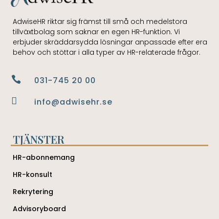
AdwiseHR riktar sig främst till små och medelstora
tillväxtbolag som saknar en egen HR-funktion. Vi
erbjuder skräddarsydda lösningar anpassade efter era
behov och stöttar i alla typer av HR-relaterade frågor.

031-745 20 00

info@adwisehr.se
TJÄNSTER
HR-abonnemang
HR-konsult
Rekrytering
Advisoryboard