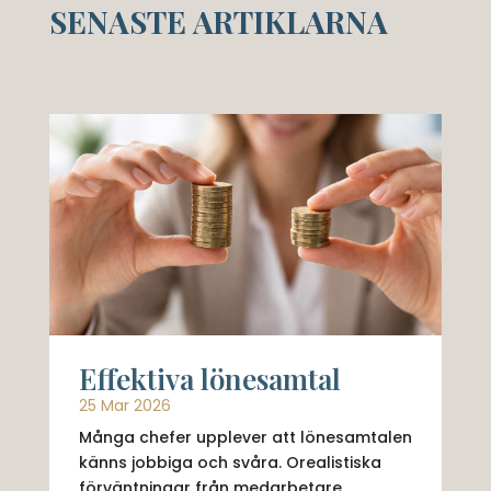
SENASTE ARTIKLARNA
Effektiva lönesamtal
25 Mar 2026
Många chefer upplever att lönesamtalen
känns jobbiga och svåra. Orealistiska
förväntningar från medarbetare,