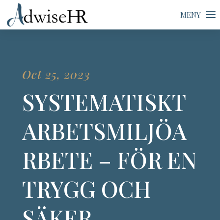
Oct 25, 2023
SYSTEMATISKT
ARBETSMILJÖA
RBETE – FÖR EN
TRYGG OCH
SÄKER