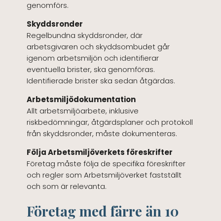
genomförs.
Skyddsronder
Regelbundna skyddsronder, där
arbetsgivaren och skyddsombudet går
igenom arbetsmiljön och identifierar
eventuella brister, ska genomföras.
Identifierade brister ska sedan åtgärdas.
Arbetsmiljödokumentation
Allt arbetsmiljöarbete, inklusive
riskbedömningar, åtgärdsplaner och protokoll
från skyddsronder, måste dokumenteras.
Följa Arbetsmiljöverkets föreskrifter
Företag måste följa de specifika föreskrifter
och regler som Arbetsmiljöverket fastställt
och som är relevanta.
Företag med färre än 10