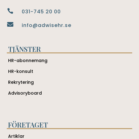

031-745 20 00

info@adwisehr.se
TJÄNSTER
HR-abonnemang
HR-konsult
Rekrytering
Advisoryboard
FÖRETAGET
Artiklar