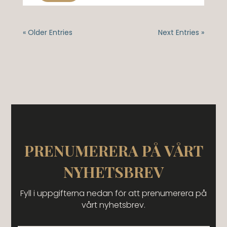
« Older Entries
Next Entries »
PRENUMERERA PÅ VÅRT
NYHETSBREV
Fyll i uppgifterna nedan för att prenumerera på
vårt nyhetsbrev.