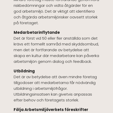
riskbedömningar och vidta åtgärder för en
god arbetsmiljö. Det är viktigt att identifiera
och åtgärda arbetsmiljörisker oavsett storlek
på företaget.
Medarbetarinflytande
Det är först vid 50 eller fler anställda som det
krävs ett formellt samråd med skyddsombud,
men det är fortfarande av betydelse att
skapa en kultur där medarbetare kan påverka
arbetsmiljön genom dialog och feedback.
Utbildning
Det är av betydelse att även mindre företag
tillgodoser att medarbetarna får nödvändig
utbildning i arbetsmiljöfrågor.
Utbildningsinsatsen kan givetvis anpassas
efter behov och företagets storlek.
Följa Arbetsmiljöverkets föreskrifter