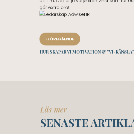
att fira. Det är ju varje liten vinst som f
går extra bra!
‹
FÖREGÅENDE
HUR SKAPAR VI MOTIVATION & ”VI-KÄNSLA”
Läs mer
SENASTE ARTIKL