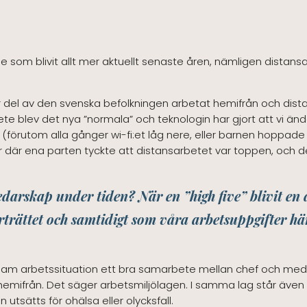
ne som blivit allt mer aktuellt senaste åren, nämligen distans
r del av den svenska befolkningen arbetat hemifrån och dist
te blev det nya ”normala” och teknologin har gjort att vi änd
tt (förutom alla gånger wi-fi:et låg nere, eller barnen hoppa
r där ena parten tyckte att distansarbetet var toppen, och den 
edarskap under tiden? När en ”high five” blivit en 
orträttet och samtidigt som våra arbetsuppgifter hä
sosam arbetssituation ett bra samarbete mellan chef och me
 hemifrån. Det säger arbetsmiljölagen. I samma lag står även
utsätts för ohälsa eller olycksfall.