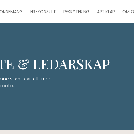
BONNEMANG
HR-KONSULT
REKRYTERING
ARTIKLAR
OM O
TE & LEDARSKAP
mne som blivit allt mer
arbete,…