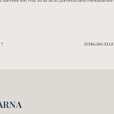
ör oss närmare vårt mål, så se till att påminna dina medarbeta
 ?
ÅTERGÅNG ELLE
ARNA