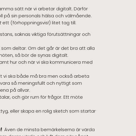
mma sätt när vi arbetar digitalt. Därför
koll på sin personals hälsa och välmående.
lt
ett (förhoppningsvis!) litet tag till:
tans, saknas viktiga förutsättningar och
 som deltar. Om det går är det bra att alla
öten, så bör de synas digitalt.
, samt hur och när vi ska kommunicera med
r att vi ska både må bra men också arbeta
 vara så meningsfullt och nyttigt som
tena på allvar.
alar, och gör rum för frågor. Ett möte
tyg, eller skapa en rolig sketch som startar
a!
Även de minsta bemärkelserna är värda