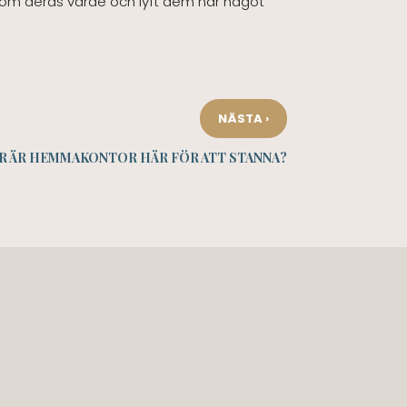
re om deras värde och lyft dem när något
›
NÄSTA
R ÄR HEMMAKONTOR HÄR FÖR ATT STANNA?