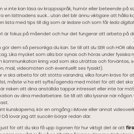
m vi inte kan läsa av kroppsspråk, humör eller beteende på sa
dra en lättnadens suck… utan det blir ännu viktigare att hålla 
n lista med tips till dig som är
ledare
och som får
leda digita
t är fokus på måendet och hur det fungerar att arbeta på dis
ör dem så personliga du kan. Se till att du SER och HÖR alla
ag. Lika mycket som alla bör synas och höras under fysiska m
i sin kommunikation kring vad som ska uträttas och förväntas
fon, mail, videomöten och eventuellt ses fysiskt).
 vi ska arbeta för att stötta varandra, vilka forum krävs fö
helst, måste vi ha ett syfte/agenda med mötet för att det ska
 är risken att dina anställda tappar intresset eller inte tar mö
ion av dina medarbetare. Se till att alla lyssnar när någon t
ast.
oint kunskaperna, kör en omgång i iMovie eller annat videoverk
Då lovar jag att succén börjar redan där.
 just för att du ska få upp ögonen för hur viktigt det är att
fir