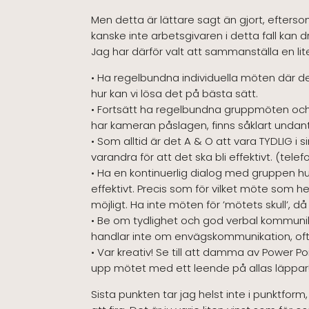
Men detta är lättare sagt än gjort, efterso
kanske inte arbetsgivaren i detta fall kan 
Jag har därför valt att sammanställa en lite
• Ha regelbundna individuella möten där de
hur kan vi lösa det på bästa sätt.
• Fortsätt ha regelbundna gruppmöten och g
har kameran påslagen, finns såklart undant
• Som alltid är det A & O att vara TYDLIG 
varandra för att det ska bli effektivt. (tele
• Ha en kontinuerlig dialog med gruppen hur
effektivt. Precis som för vilket möte som 
möjligt. Ha inte möten för ’mötets skull’, då
• Be om tydlighet och god verbal kommunikat
handlar inte om envägskommunikation, oft
• Var kreativ! Se till att damma av Power P
upp mötet med ett leende på allas läppar! 
Sista punkten tar jag helst inte i punktform,