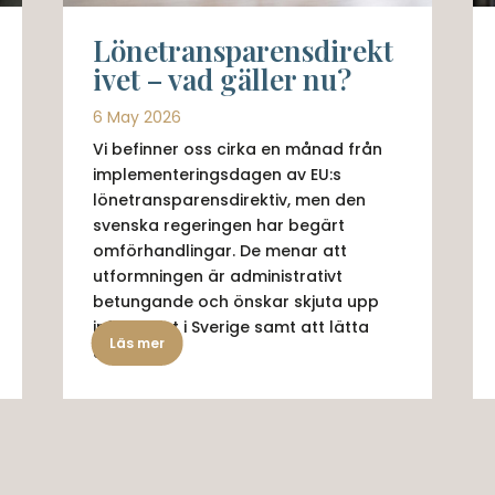
Lönetransparensdirekt
ivet – vad gäller nu?
6 May 2026
Vi befinner oss cirka en månad från
implementeringsdagen av EU:s
lönetransparensdirektiv, men den
svenska regeringen har begärt
omförhandlingar. De menar att
utformningen är administrativt
betungande och önskar skjuta upp
införandet i Sverige samt att lätta
Läs mer
upp...