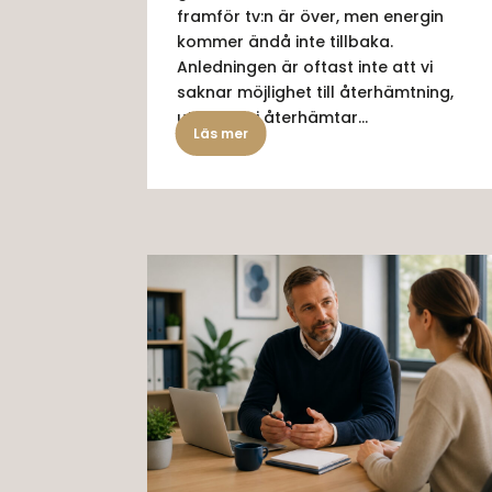
framför tv:n är över, men energin
kommer ändå inte tillbaka.
Anledningen är oftast inte att vi
saknar möjlighet till återhämtning,
utan att vi återhämtar...
Läs mer