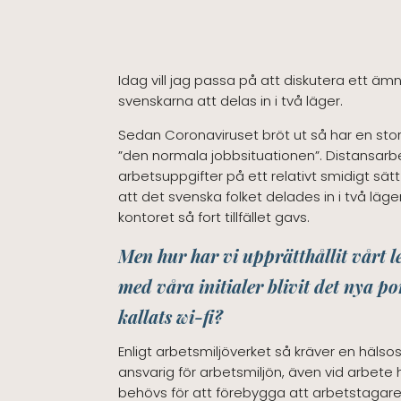
Idag vill jag passa på att diskutera ett äm
svenskarna att delas in i två läger.
Sedan Coronaviruset bröt ut så har en sto
”den normala jobbsituationen”. Distansarbe
arbetsuppgifter på ett relativt smidigt sä
att det svenska folket delades in i två läge
kontoret så fort tillfället gavs.
Men hur har vi upprätthållit vårt l
med våra initialer blivit det nya p
kallats wi-fi?
Enligt arbetsmiljöverket så kräver en häl
ansvarig för arbetsmiljön, även vid arbete
behövs för att förebygga att arbetstagaren 