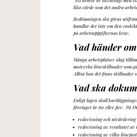
”Ett arbete är likvärdigt med 
lika värde som det andra arbet
Bedömningen ska göras utifrån 
handlar det inte om den enskil
på arbetsuppgifternas krav.
Vad händer om 
Många arbetsplatser idag tillämp
motverka löneskillnader som går
Alltså kan det finns skillnader 
Vad ska dokum
Enligt lagen skall kartläggnin
företaget är tio eller fler. P
redovisning och utvärdering
redovisning av resultatet av
redovisning av vilka lönejus