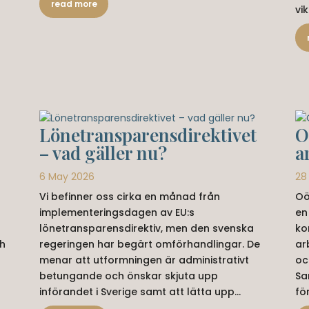
read more
vik
Lönetransparensdirektivet
O
– vad gäller nu?
a
6 May 2026
28
Vi befinner oss cirka en månad från
Oö
implementeringsdagen av EU:s
en
lönetransparensdirektiv, men den svenska
ko
ch
regeringen har begärt omförhandlingar. De
ar
menar att utformningen är administrativt
oc
betungande och önskar skjuta upp
Sa
införandet i Sverige samt att lätta upp...
fö