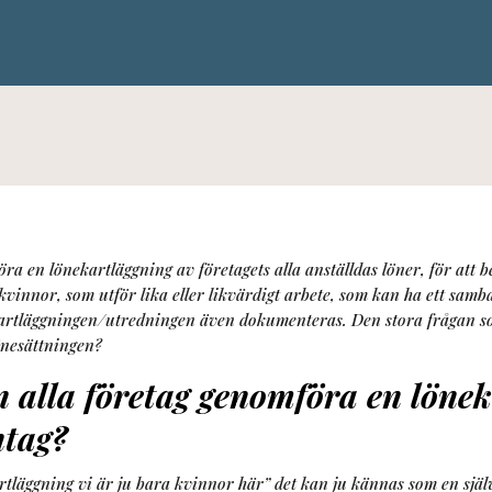
göra en lönekartläggning av företagets alla anställdas löner, för att
vinnor, som utför lika eller likvärdigt arbete, som kan ha ett sam
ll kartläggningen/utredningen även dokumenteras. Den stora frågan so
nesättningen?
n alla företag genomföra en lönek
ntag?
rtläggning vi är ju bara kvinnor här” det kan ju kännas som en själ