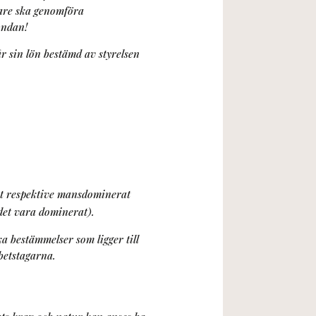
vare ska genomföra
undan!
r sin lön bestämd av styrelsen
at respektive mansdominerat
det vara dominerat).
ka bestämmelser som ligger till
betstagarna.