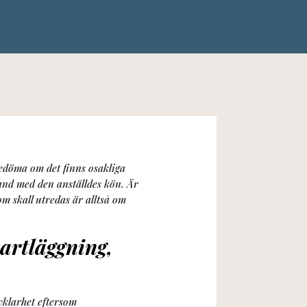
 bedöma om det finns osakliga
band med den anställdes kön. Är
m skall utredas är alltså om
artläggning,
vklarhet eftersom