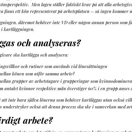
könsperspektiv. Men lagen ställer faktiskt krav på att alla arbetsgi
a finns ett kön representerat på arbetsplatsen – så ingen kommer 
läggningen, däremot behöver inte VD eller någon annan person som få
å i kartläggningen.
ggas och analyseras?
givare ska kartlägga och analysera:
ingsvillkor och rutiner som används vid lönesättningen
 mellan könen som utför samma arbete?
 mellan grupper av arbetstagare i grupperingar som kvinnodominer
Om antalet kvinnor respektive män överstiger 60% i en grupp anses 
gt att inte bara själva lönerna som behöver kartläggas utan också vil
n understryker också att denna process ska ske i samverkan med ar
ärdigt arbete?