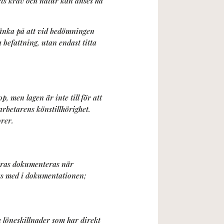
ets krav och natur kan anses ha
tänka på att vid bedömningen
befattning, utan endast titta
, men lagen är inte till för att
arbetarens könstillhörighet.
orer.
föras dokumenteras när
nas med i dokumentationen;
 löneskillnader som har direkt