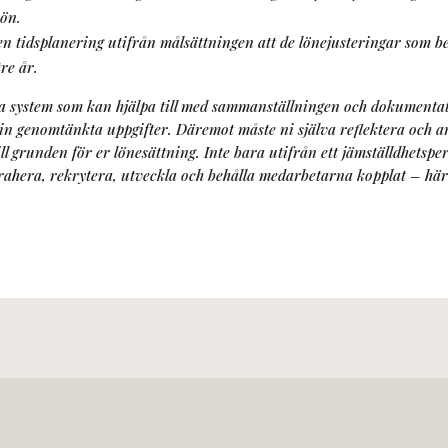
kön.
n tidsplanering utifrån målsättningen att de lönejusteringar som b
re år.
ala system som kan hjälpa till med sammanställningen och dokument
in genomtänkta uppgifter. Däremot måste ni själva reflektera och a
ill grunden för er lönesättning. Inte bara utifrån ett jämställdhetsp
trahera, rekrytera, utveckla och behålla medarbetarna kopplat – här