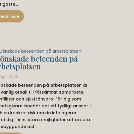
tigaste...
read more
önskade beteenden på
rbetsplatsen
 Apr 2026
nskade beteenden på arbetsplatsen är
 vanlig orsak till försämrat samarbete,
nflikter och sjukfrånvaro. För dig som
betsgivare innebär det ett tydligt ansvar -
h en konkret risk om du inte agerar.
mtidigt finns stora möjligheter att arbeta
rebyggande och...