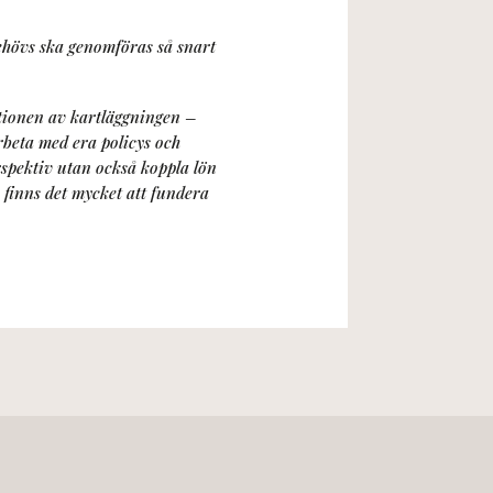
ehövs ska genomföras så snart
ationen av kartläggningen –
rbeta med era policys och
erspektiv utan också koppla lön
 finns det mycket att fundera