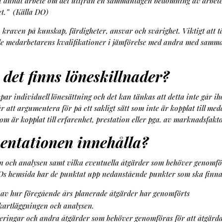
ett annat arbete om det utifrån en sammantagen bedömning av arbet
et.” (Källa DO)
kraven på kunskap, färdigheter, ansvar och svårighet. Viktigt att 
de medarbetarens kvalifikationer i jämförelse med andra med samma 
det finns löneskillnader?
ar individuell lönesättning och det kan tänkas att detta inte går ihop
 att argumentera för på ett sakligt sätt som inte är kopplat till med
som är kopplat till erfarenhet, prestation eller pga. av marknadsfakt
entationen innehålla?
gen och analysen samt vilka eventuella åtgärder som behöver genom
å DOs hemsida har de punktat upp nedanstående punkter som ska fin
 av hur föregående års planerade åtgärder har genomförts
 kartläggningen och analysen.
teringar och andra åtgärder som behöver genomföras för att åtgärda