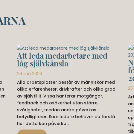
ARNA
Att leda medarbetare med
N
låg självkänsla
f
29 Jun 2026
2
a
Alla arbetsplatser består av människor med
25
rn
olika erfarenheter, drivkrafter och olika grad
men
av självtillit. Vissa hanterar motgångar,
Ar
feedback och osäkerhet utan större
an
svårigheter, medan andra påverkas
un
betydligt mer. Som ledare behöver du förstå
up
hur detta kan påverka...
tr
ti